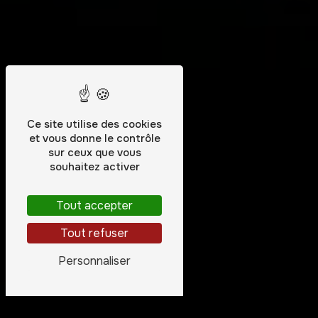
Ce site utilise des cookies
et vous donne le contrôle
sur ceux que vous
souhaitez activer
Tout accepter
Tout refuser
Personnaliser